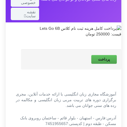
خصوصی
نقشه
سایت
قیمت: 250000 تومان
پرداخت
آموزشگاه مجازی زبان انگلیسی با ارائه خدمات آنلاین، مجری
برگزاری دوره های تربیت مربی زبان انگلیسی و مکالمه در
رده های سنی جوانان می باشد.
آدرس:فارس - استهبان - بلوار قائم - ساختمان روبروی بانک
مسکن - طبقه دوم | کدپستی:7451955657