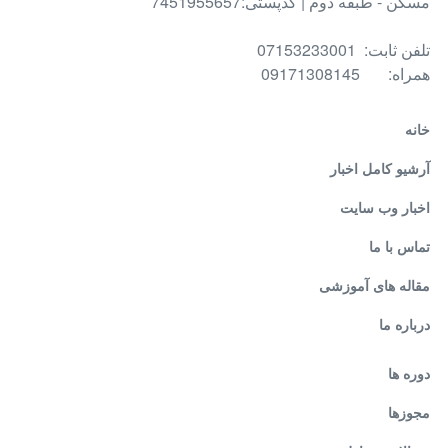
مسکن - طبقه دوم | کدپستی:7451955657
تلفن ثابت: 07153233001
همراه: 09171308145
خانه
آرشیو کامل اخبار
اخبار وب سایت
تماس با ما
مقاله های آموزشی
درباره ما
دوره ها
مجوزها