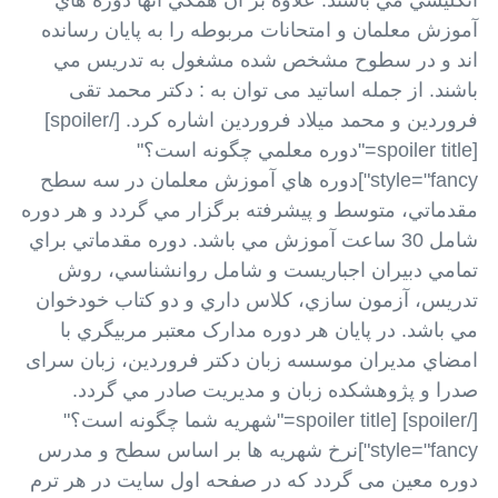
انگليسي مي باشند. علاوه بر آن همگي آنها دوره هاي
آموزش معلمان و امتحانات مربوطه را به پايان رسانده
اند و در سطوح مشخص شده مشغول به تدريس مي
باشند. از جمله اساتید می توان به : دکتر محمد تقی
فروردین و محمد میلاد فروردین اشاره کرد. [/spoiler]
[spoiler title="دوره معلمي چگونه است؟"
style="fancy"]دوره هاي آموزش معلمان در سه سطح
مقدماتي، متوسط و پيشرفته برگزار مي گردد و هر دوره
شامل 30 ساعت آموزش مي باشد. دوره مقدماتي براي
تمامي دبيران اجباريست و شامل روانشناسي، روش
تدريس، آزمون سازي، کلاس داري و دو کتاب خودخوان
مي باشد. در پايان هر دوره مدارک معتبر مربيگري با
امضاي مديران موسسه زبان دکتر فروردین، زبان سرای
صدرا و پژوهشکده زبان و مديريت صادر مي گردد.
[/spoiler] [spoiler title="شهريه شما چگونه است؟"
style="fancy"]نرخ شهریه ها بر اساس سطح و مدرس
دوره معین می گردد که در صفحه اول سایت در هر ترم