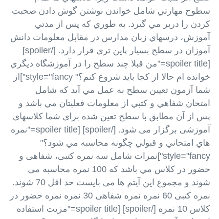
سطوح مهارتي شامل خواندن نوشتن گوش دادن صحبت
کردن را دربر مي گيرد. به طوري که پس از مدتي
آموزش، درسهاي زبان مدارس در مقابل معلومات دانش
آموزان در سطح بسیار پاین تری قرار دارد. [/spoiler]
[spoiler title="من قبلا چند سطح را در آموزشگاه ديگري
خوانده ام حالا از کجا بايد شروع کنم؟" style="fancy"]از
شما آزمون تعيين سطح به عمل مي آيد که شامل
امتحان شفاهي و کتبي از معلومات فعليتان مي باشد و
پس از آن مطابق با سطح تعین شده برای شما کلاسهای
آموزشی برگزار می شود. [/spoiler] [spoiler title="نمره
هاي امتحاني و قبولي چگونه محاسبه مي شود؟"
style="fancy"]نمرات شامل سه نمره کتبی، شفاهی و
حضور در کلاس مي باشد که 100 نمره محاسبه می
شوند و مجموع این آیتم ها می بایست حد اقل 70 شوند.
نمره کتبی 60 نمره نمره شفاهی 30 نمره نمره حضور در
کلاس 10 نمره [/spoiler] [spoiler title="مزیت استفاده