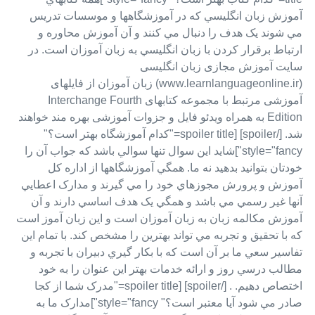
آموزش زبان انگليسي که در آموزشگاهها و موسسات تدريس
مي شوند يک هدف را دنبال مي کنند و آن آموزش محاوره و
ارتباط برقرار کردن با زبان انگليسي به زبان آموزان است. در
سایت آموزش مجازی زبان انگلیسی
(www.learnlanguageonline.ir) زبان آموزان از فایلهای
آموزشی مرتبط با مجموعه کتابهای Interchange Fourth
Edition به همراه ویدئو فایل و جزوات آموزشی بهره مند خواهند
شد. [/spoiler] [spoiler title="کدام آموزشگاه بهتر است؟"
style="fancy"]شايد اين سوال تنها سوالي باشد که جواب آن را
خودتان بتوانيد بدهيد نه ما. همگي آموزشگاهها از اداره کل
آموزش و پرورش مجوزهاي خود را مي گيرند و مدارک اعطايي
آنها غير رسمي مي باشد و همگي يک هدف اساسي دارند و آن
آموزش مکالمه زبان به زبان آموزان است و اين زبان آموز است
که با تحقيق و تجربه مي تواند بهترين را مشخص کند. با تمام اين
تفاسير سعي ما بر آن است که با بکار گيري دبيران با تجربه و
مطالب درسي روز و ارائه خدمات بهتر اين عنوان را به خود
اختصاص دهيم. . [/spoiler] [spoiler title="مدرک شما از کجا
صادر مي شود آيا معتبر است؟" style="fancy"]مدارک ما به