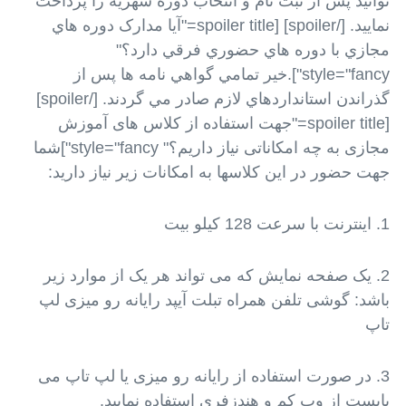
توانید پس از ثبت نام و انتخاب دوره شهریه را پرداخت
نمایید. [/spoiler] [spoiler title="آيا مدارک دوره هاي
مجازي با دوره هاي حضوري فرقي دارد؟"
style="fancy"].خير تمامي گواهي نامه ها پس از
گذراندن استانداردهاي لازم صادر مي گردند. [/spoiler]
[spoiler title="جهت استفاده از کلاس های آموزش
مجازی به چه امکاناتی نیاز داریم؟" style="fancy"]شما
جهت حضور در این کلاسها به امکانات زیر نیاز دارید:
1. اینترنت با سرعت 128 کیلو بیت
2. یک صفحه نمایش که می تواند هر یک از موارد زیر
باشد: گوشی تلفن همراه تبلت آیپد رایانه رو میزی لپ
تاپ
3. در صورت استفاده از رایانه رو میزی یا لپ تاپ می
بایست از وب کم و هندزفری استفاده نمایید.