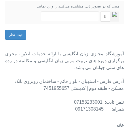
متنی که در تصویر ذیل مشاهده می‌کنید را وارد نمایید
ثبت نظر
آموزشگاه مجازی زبان انگلیسی با ارائه خدمات آنلاین، مجری
برگزاری دوره های تربیت مربی زبان انگلیسی و مکالمه در رده
های سنی جوانان می باشد.
آدرس:فارس - استهبان - بلوار قائم - ساختمان روبروی بانک
مسکن - طبقه دوم | کدپستی:7451955657
تلفن ثابت: 07153233001
همراه: 09171308145
خانه