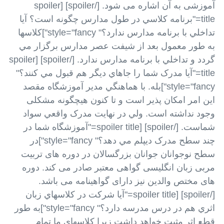
آموزشی به آن اشاره می شود. [/spoiler] [spoiler
title="برنامه کلاسي در طول مدارس چگونه است؟ آيا
تداخلي با برنامه مدارس ندارد؟" style="fancy"]کلاسها
به طور معمول بعد از شيفت عصر مدارس برگزار مي
گردد و تداخلي با برنامه مدارس ندارد. [/spoiler] [spoiler
title="آيا مدرک شما را جاهاي ديگر هم قبول مي کنند؟"
style="fancy"]بله. با هماهنگي مدير آموزشگاه مقصد
اين امر امکان پذير است و تا کنون هیچگونه مشکلی
وجود نداشته است. ولي در نهايت مدرک واقعي سواد
شماست. [/spoiler] [spoiler title="آموزشگاه شما در
چند سطح مدرک ديپلم مي دهد؟" style="fancy"]در
سطح نوجوانان جوانان بزرگسالان در دوره های تربیت
مربی زبان انگلیسی گواهی معتبر صادر می کند. دوره
های مختص والدین نیز دارای گواهینامه می باشد.
[/spoiler] [spoiler title="آيا شرکت در کلاسهاي زبان
اثري هم در درس مدرسه دارد؟" style="fancy"]به طور
قطع اثر مثبت خواهد داشت زيرا کلاسهاي ما تمام