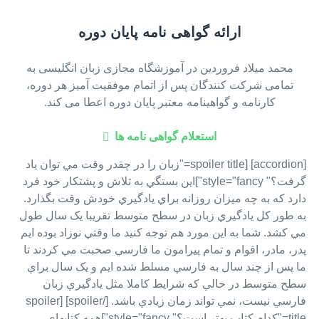
ارائه گواهی نامه پایان دوره
محمد میلاد فروردین در آموزشگاه مجازی زبان انگلیسی به
تمامی شرکت کنندگان پس از اتمام موفقیت آمیز هر دوره،
کارنامه و گواهینامه معتبر پایان دوره اعطا می کند.
استعلام گواهی نامه ها
[accordion] [spoiler title="زبان را در چقدر وقت مي توان ياد
گرفت؟" style="fancy"]اين بستگي به تلاش و پشتکار خود فرد
دارد که به چه ميزان روزانه براي يادگيري خودش وقت بگذارد.
به طور کل يادگيري زبان در سطح متوسط تقريبا يک سال طول
مي کشد. شما به اين مورد هم توجه کنيد ما وقتي نوزاد بوده ايم
پدر، مادر، اقوام و تمام پيرامون ما فارسي صحبت مي کردند تا
ما پس از چند سال به فارسي مسلط شده ايم و يک سال براي
سطح متوسط در حالي که شرايط کاملا مثل يادگيري زبان
فارسي نيست، نمي تواند زمان زيادي باشد. [/spoiler] [spoiler
title="کدام کتاب بهتر است؟" style="fancy"]همه کتابهاي