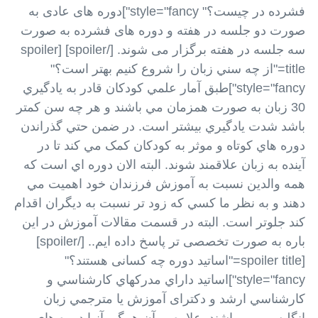
فشرده در چیست؟" style="fancy"]دوره های عادی به
صورت دو جلسه در هفته و دوره های فشرده به صورت
سه جلسه در هفته برگزار می شوند. [/spoiler] [spoiler
title="از چه سني زبان را شروع کنيم بهتر است؟"
style="fancy"]طبق آمار علمي کودکان قادر به يادگيري
30 زبان به صورت همزمان مي باشند و هر چه سن کمتر
باشد شدت يادگيري بيشتر است. در ضمن حتي گذراندن
دوره هاي کوتاه و موثر به کودکان کمک مي کند تا در
آينده به زبان علاقمند شوند. البته الان دوره اي است که
همه والدين نسبت به آموزش فرزندان خود اهميت مي
دهند و به نظر ما کسي که زود تر نسبت به ديگران اقدام
کند جلوتر است. البته در قسمت مقالات آموزش در این
باره به صورت تخصصی تر پاسخ داده ایم.. [/spoiler]
[spoiler title="اساتید دوره چه کسانی هستند؟"
style="fancy"]اساتید داراي مدرکهاي کارشناسي و
کارشناسي ارشد و دکترای آموزش يا مترجمي زبان