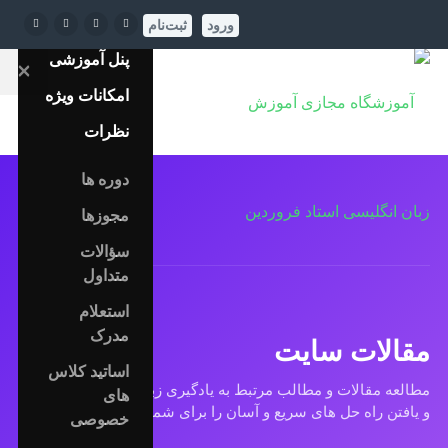
تماس
ورود
ثبت‌نام
پنل آموزشی
×
امکانات ویژه
نظرات
دوره ها
مجوزها
سؤالات
متداول
استعلام
مدرک
مقالات سایت
اساتید کلاس
مطالعه مقالات و مطالب مرتبط به یادگیری زبان در افزایش انگیزه
های
و یافتن راه حل های سریع و آسان را برای شما به ارمغان می آورد.
خصوصی