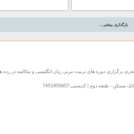
بارگذاری بیشتر...
 مجری برگزاری دوره های تربیت مربی زبان انگلیسی و مکالمه در رده 
کن - طبقه دوم | کدپستی:7451955657