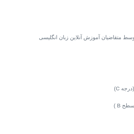
وسط متقاضیان آموزش آنلاین زبان انگلیسی
رجه C)
ح B )