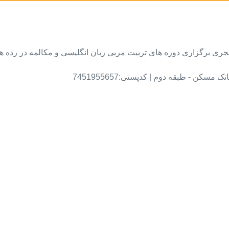
 مجری برگزاری دوره های تربیت مربی زبان انگلیسی و مکالمه در رده 
کن - طبقه دوم | کدپستی:7451955657